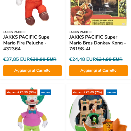
JAKKS PACIFIC
JAKKS PACIFIC
JAKKS PACIFIC Supe
JAKKS PACIFIC Super
Mario Fire Peluche -
Mario Bros Donkey Kong -
432364
76198-4L
€37,85 EUR
€39,99 EUR
€24,48 EUR
€24,99 EUR
Aggiungi al Carrello
Aggiungi al Carrello
risparmi €5,59 (9%)
nuovo
risparmi €3,09 (7%)
nuovo