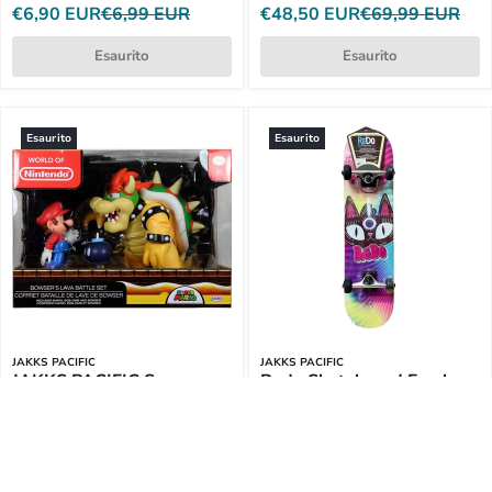
€6,90 EUR
€6,99 EUR
€48,50 EUR
€69,99 EUR
Esaurito
Esaurito
Esaurito
Esaurito
JAKKS PACIFIC
JAKKS PACIFIC
JAKKS PACIFIC Super
Redo Skateboard Fresh
Mario Vs Bowser Playset -
Vibes Cat Pop Eyes -
64512-4L
509684
€33,39 EUR
€37,99 EUR
€12,90 EUR
€17,99 EUR