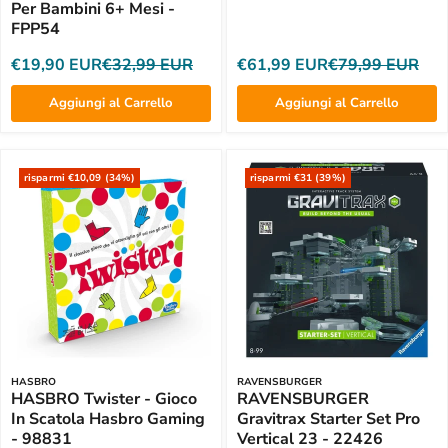
Per Bambini 6+ Mesi -
FPP54
€19,90 EUR
€32,99 EUR
€61,99 EUR
€79,99 EUR
Aggiungi al Carrello
Aggiungi al Carrello
risparmi €10,09 (34%)
risparmi €31 (39%)
HASBRO
RAVENSBURGER
HASBRO Twister - Gioco
RAVENSBURGER
In Scatola Hasbro Gaming
Gravitrax Starter Set Pro
- 98831
Vertical 23 - 22426