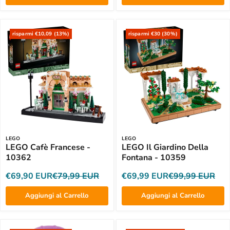
risparmi €10,09 (13%)
risparmi €30 (30%)
LEGO
LEGO
LEGO Cafè Francese -
LEGO Il Giardino Della
10362
Fontana - 10359
€69,90 EUR
€79,99 EUR
€69,99 EUR
€99,99 EUR
Aggiungi al Carrello
Aggiungi al Carrello