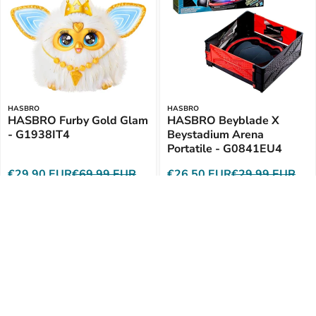
HASBRO
HASBRO
HASBRO Furby Gold Glam
HASBRO Beyblade X
- G1938IT4
Beystadium Arena
Portatile - G0841EU4
€29,90 EUR
€69,99 EUR
€26,50 EUR
€29,99 EUR
Aggiungi al Carrello
Aggiungi al Carrello
risparmi €2,09 (14%)
risparmi €5 (13%)