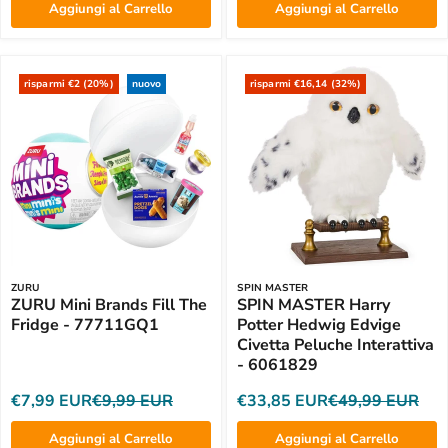
Aggiungi al Carrello
Aggiungi al Carrello
risparmi €2 (20%)
nuovo
risparmi €16,14 (32%)
ZURU
SPIN MASTER
ZURU Mini Brands Fill The
SPIN MASTER Harry
Fridge - 77711GQ1
Potter Hedwig Edvige
Civetta Peluche Interattiva
- 6061829
€7,99 EUR
€9,99 EUR
€33,85 EUR
€49,99 EUR
Aggiungi al Carrello
Aggiungi al Carrello