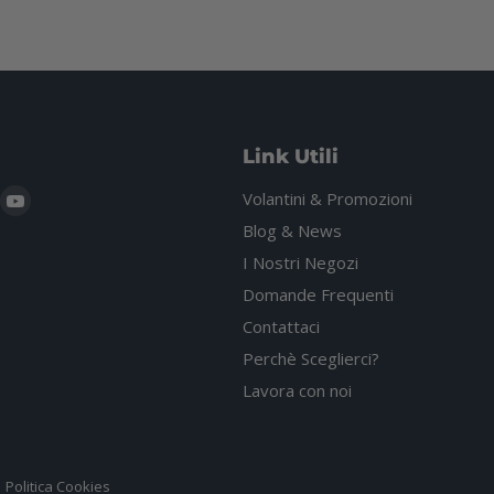
Link Utili
i
rovaci
Trovaci
Volantini & Promozioni
u
su
Blog & News
gram
hatsApp
YouTube
I Nostri Negozi
Domande Frequenti
Contattaci
Perchè Sceglierci?
Lavora con noi
Politica Cookies