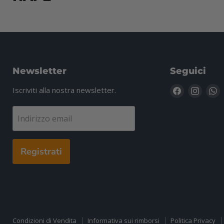
Newsletter
Seguici
Trovaci
Trovac
T
Iscriviti alla nostra newsletter.
su
su
s
Facebook
Insta
W
Indirizzo email
Registrati
Condizioni di Vendita
Informativa sui rimborsi
Politica Privacy