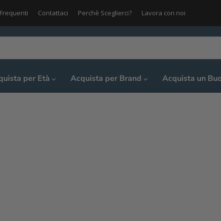
Frequenti
Contattaci
Perchè Sceglierci?
Lavora con noi
quista per Età
Acquista per Brand
Acquista un Bu