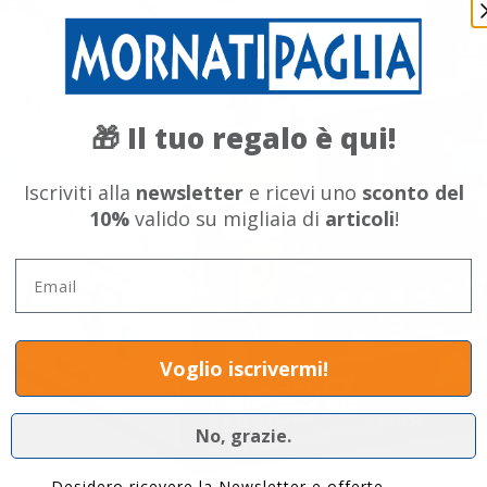
Il tuo regalo è qui!
🎁
Iscriviti alla
newsletter
e ricevi uno
sconto del
10%
valido su migliaia di
articoli
!
Email
Voglio iscrivermi!
No, grazie.
Privacy
Desidero ricevere la Newsletter e offerte