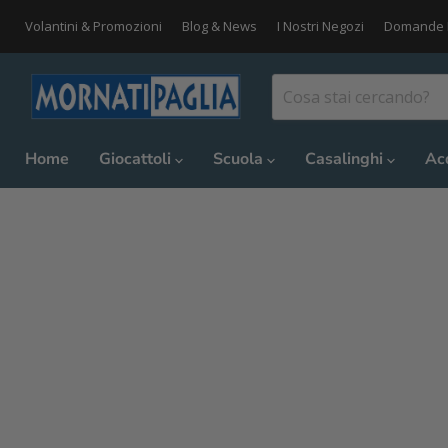
Volantini & Promozioni
Blog & News
I Nostri Negozi
Domande 
Home
Giocattoli
Scuola
Casalinghi
Ac