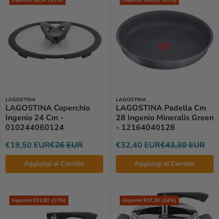
risparmi €6,50 (25%)
risparmi €10,90 (25%)
LAGOSTINA
LAGOSTINA
LAGOSTINA Coperchio
LAGOSTINA Padella Cm
Ingenio 24 Cm -
28 Ingenio Mineralis Green
010244060124
- 12164040128
€19,50 EUR
€26 EUR
€32,40 EUR
€43,30 EUR
Aggiungi al Carrello
Aggiungi al Carrello
risparmi €22,80 (17%)
risparmi €37,30 (24%)