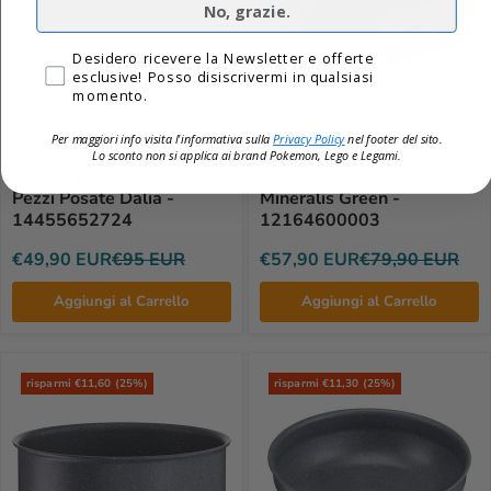
No, grazie.
Privacy
Desidero ricevere la Newsletter e offerte
esclusive! Posso disiscrivermi in qualsiasi
momento.
Per maggiori info visita l'informativa sulla
Privacy Policy
nel footer del sito.
Lo sconto non si applica ai brand
Pokemon, Lego e Legami.
LAGOSTINA
LAGOSTINA
LAGOSTINA Servizio 24
LAGOSTINA Set 3 Pentole
Pezzi Posate Dalia -
Mineralis Green -
14455652724
12164600003
€49,90 EUR
€95 EUR
€57,90 EUR
€79,90 EUR
Aggiungi al Carrello
Aggiungi al Carrello
risparmi €11,60 (25%)
risparmi €11,30 (25%)