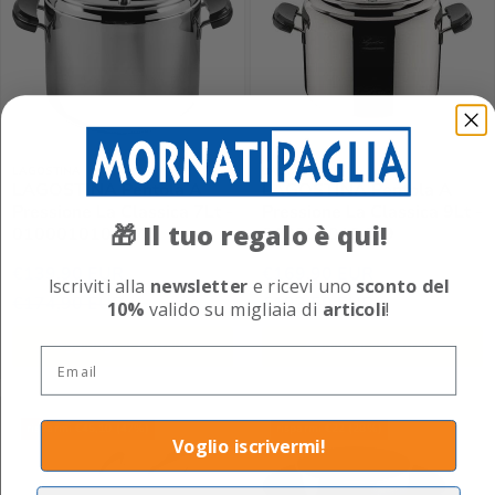
LAGOSTINA
LAGOSTINA
LAGOSTINA Pentola A
LAGOSTINA Pentola A
Pressione La Classica 7Lt -
Pressione La Classica 9Lt -
Il tuo regalo è qui!
🎁
010001010407
010001010409
€139,90 EUR
€169,90 EUR
Iscriviti alla
newsletter
e ricevi uno
sconto del
€174,90 EUR
€193,50 EUR
10%
valido su migliaia di
articoli
!
Aggiungi al Carrello
Aggiungi al Carrello
Email
risparmi €45,10 (47%)
risparmi €22 (28%)
Voglio iscrivermi!