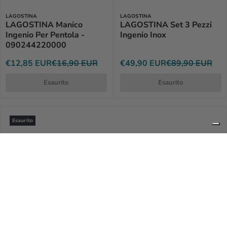
LAGOSTINA
LAGOSTINA
LAGOSTINA Manico
LAGOSTINA Set 3 Pezzi
Ingenio Per Pentola -
Ingenio Inox
090244220000
€12,85 EUR
€16,90 EUR
€49,90 EUR
€89,90 EUR
Esaurito
Esaurito
Esaurito