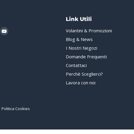
Link Utili
i
rovaci
Trovaci
Volantini & Promozioni
u
su
Blog & News
gram
hatsApp
YouTube
I Nostri Negozi
Domande Frequenti
Contattaci
Perchè Sceglierci?
Lavora con noi
Politica Cookies