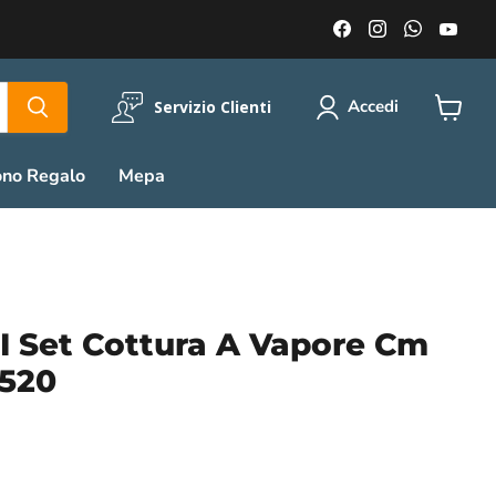
Trovaci
Trovaci
Trovaci
Trov
su
su
su
su
Facebook
Instagram
WhatsA
You
Accedi
Servizio Clienti
Visuali
il
carrell
ono Regalo
Mepa
Set Cottura A Vapore Cm
3520