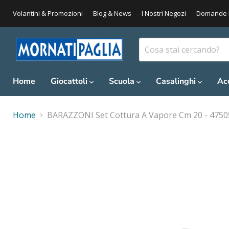
Volantini & Promozioni
Blog & News
I Nostri Negozi
Domande 
Home
Giocattoli
Scuola
Casalinghi
Ac
Home
BARAZZONI Set Cottura A Vapore Cm 20 - 475