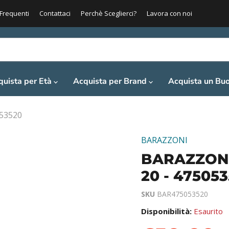
Frequenti
Contattaci
Perchè Sceglierci?
Lavora con noi
quista per Età
Acquista per Brand
Acquista un Bu
053520
BARAZZONI
BARAZZONI 
20 - 47505
SKU
BAR475053520
Disponibilità:
Esaurito