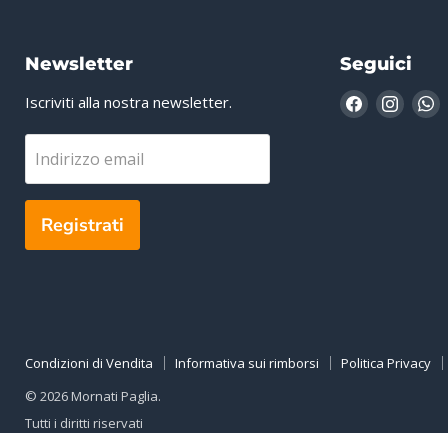
Newsletter
Seguici
Trovaci
Trovac
T
Iscriviti alla nostra newsletter.
su
su
s
Facebook
Insta
W
Indirizzo email
Registrati
Condizioni di Vendita
Informativa sui rimborsi
Politica Privacy
© 2026 Mornati Paglia.
Tutti i diritti riservati