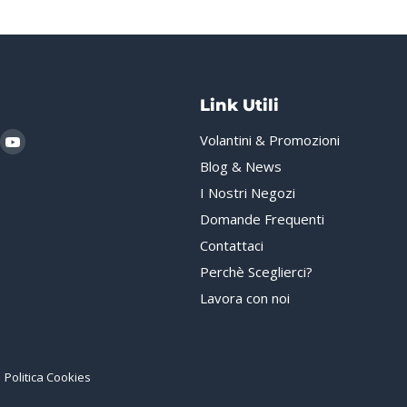
Link Utili
i
rovaci
Trovaci
Volantini & Promozioni
u
su
Blog & News
gram
hatsApp
YouTube
I Nostri Negozi
Domande Frequenti
Contattaci
Perchè Sceglierci?
Lavora con noi
Politica Cookies