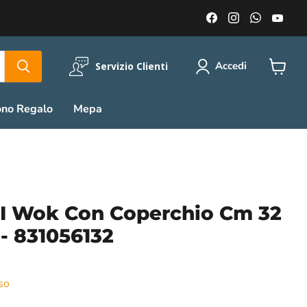
Trovaci
Trovaci
Trovaci
Trov
su
su
su
su
Facebook
Instagram
WhatsA
You
Accedi
Servizio Clienti
Visuali
il
carrell
ono Regalo
Mepa
 Wok Con Coperchio Cm 32
 - 831056132
so