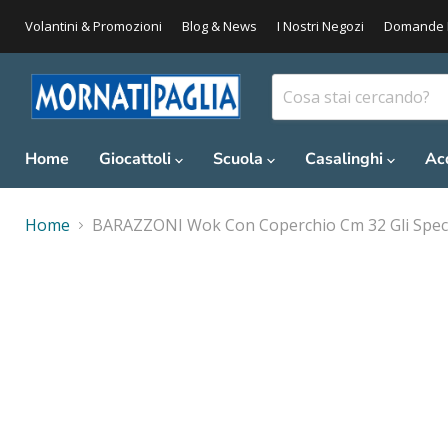
Volantini & Promozioni
Blog & News
I Nostri Negozi
Domande 
Home
Giocattoli
Scuola
Casalinghi
Ac
Home
BARAZZONI Wok Con Coperchio Cm 32 Gli Speci