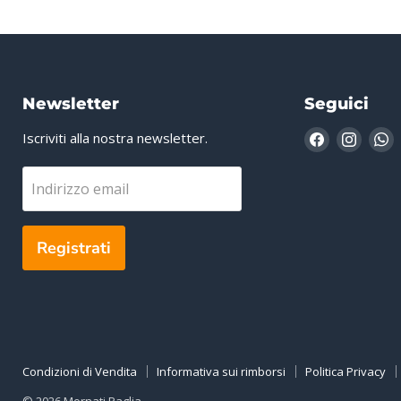
Newsletter
Seguici
Trovaci
Trovac
T
Iscriviti alla nostra newsletter.
su
su
s
Facebook
Insta
W
Indirizzo email
Registrati
Condizioni di Vendita
Informativa sui rimborsi
Politica Privacy
© 2026 Mornati Paglia.