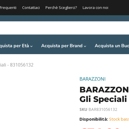
Frequenti
Contattaci
Perchè Sceglierci?
Lavora con noi
quista per Età
Acquista per Brand
Acquista un Bu
ali - 831056132
BARAZZONI
BARAZZONI
Gli Speciali
SKU
BAR831056132
Disponibilità:
Stock bas