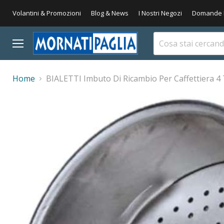
Volantini & Promozioni
Blog & News
I Nostri Negozi
Domande 
Menu
Home
BIALETTI Imbuto Di Ricambio Per Caffettiera 4