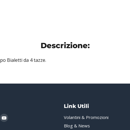
Descrizione:
po Bialetti da 4 tazze.
Link Utili
i
rovaci
Trovaci
Volantini & Promozioni
u
su
Blog & News