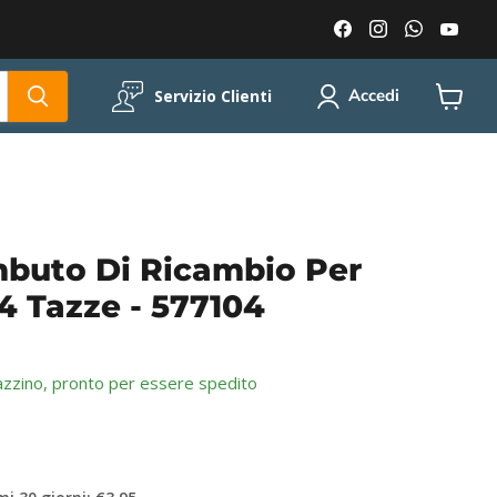
Trovaci
Trovaci
Trovaci
Trov
su
su
su
su
Facebook
Instagram
WhatsA
You
Accedi
Servizio Clienti
Visuali
il
carrell
mbuto Di Ricambio Per
 4 Tazze - 577104
azzino, pronto per essere spedito