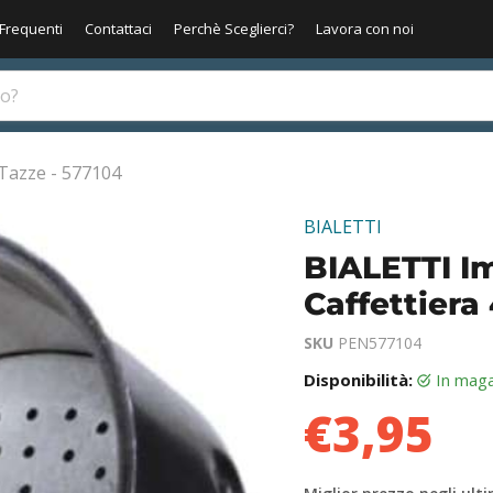
Frequenti
Contattaci
Perchè Sceglierci?
Lavora con noi
 Tazze - 577104
BIALETTI
BIALETTI I
Caffettiera
SKU
PEN577104
Disponibilità:
in mag
€3,95