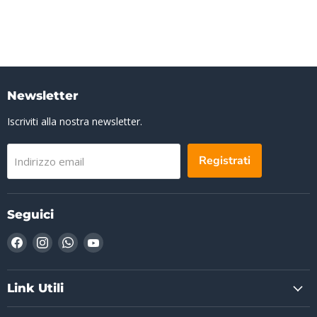
Newsletter
Iscriviti alla nostra newsletter.
Registrati
Indirizzo email
Seguici
Trovaci
Trovaci
Trovaci
Trovaci
su
su
su
su
Facebook
Instagram
WhatsApp
YouTube
Link Utili