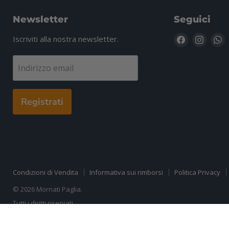
Newsletter
Seguici
Trovaci
Trovac
T
Iscriviti alla nostra newsletter.
su
su
s
Facebook
Insta
W
Indirizzo email
Registrati
Condizioni di Vendita
Informativa sui rimborsi
Politica Privacy
© 2026 Mornati Paglia.
Tutti i diritti riservati