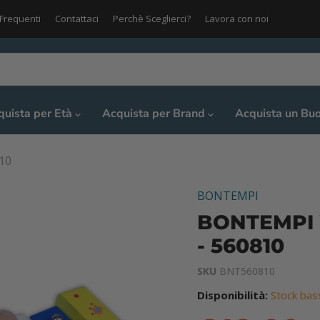
Frequenti
Contattaci
Perchè Sceglierci?
Lavora con noi
quista per Età
Acquista per Brand
Acquista un Bu
10
BONTEMPI
BONTEMPI 
- 560810
SKU
BNT560810
Disponibilità:
Stock bas