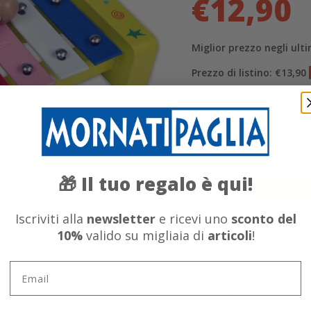
€12,90
Miglior prezzo negli ulti
Prezzo di listino: €13,90
Quantità
Il tuo regalo è qui!
🎁
Iscriviti alla
newsletter
e ricevi uno
sconto del
Questo articolo 
10%
valido su migliaia di
articoli
!
La spedizione in
Email
Consegna espres