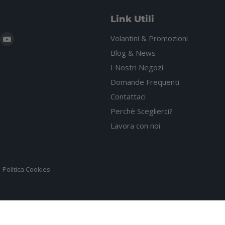
Link Utili
i
rovaci
Trovaci
Volantini & Promozioni
u
su
Blog & News
gram
hatsApp
YouTube
I Nostri Negozi
Domande Frequenti
Contattaci
Perchè Sceglierci?
Lavora con noi
Politica Cookies