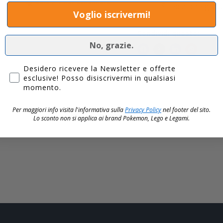
Fare clic per espandere
Spedizione gratui
Voglio iscrivermi!
Condividi questo:
No, grazie.
Privacy
Desidero ricevere la Newsletter e offerte
esclusive! Posso disiscrivermi in qualsiasi
momento.
Descrizione:
Per maggiori info visita l'informativa sulla
Privacy Policy
nel footer del sito.
Lo sconto non si applica ai brand
Pokemon, Lego e Legami.