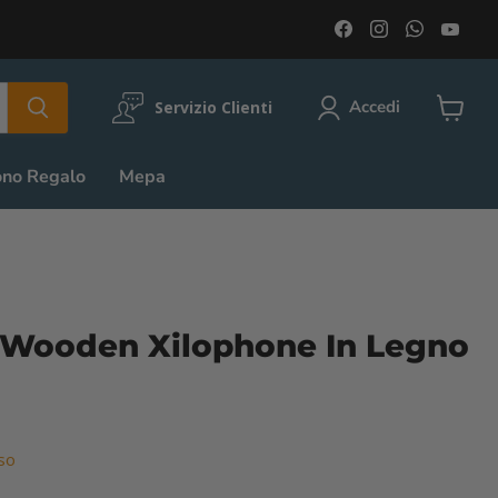
Trovaci
Trovaci
Trovaci
Trov
su
su
su
su
Facebook
Instagram
WhatsA
You
Accedi
Servizio Clienti
Visuali
il
carrell
ono Regalo
Mepa
Wooden Xilophone In Legno
so