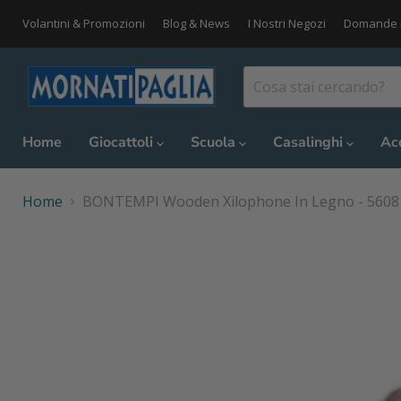
Volantini & Promozioni
Blog & News
I Nostri Negozi
Domande 
Home
Giocattoli
Scuola
Casalinghi
Ac
Home
BONTEMPI Wooden Xilophone In Legno - 5608