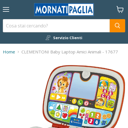
Menu
Visual
il
carrel
Servizio Clienti
Home
CLEMENTONI Baby Laptop Amici Animali - 17677