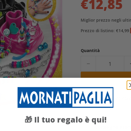
€12,85
Miglior prezzo negli ulti
Prezzo di listino: €14,99
Quantità
Questo articolo 
La spedizione in
Il tuo regalo è qui!
🎁
Consegna espres