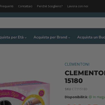
Frequenti
Contattaci
Perchè Sceglierci?
Lavora con noi
quista per Età
Acquista per Brand
Acquista un Bu
CLEMENTONI
CLEMENTONI
15180
SKU
CTY15180
Disponibilità:
in mag