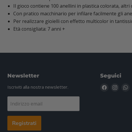
Il gioco contiene 100 anellini in plastica colorata, altr
Con pratico macchinario per infilare facilmente gli anel
Per realizzare gioielli con effetto multicolor in tantis
Età consigliata: 7 anni +
Newsletter
Seguici
Trovaci
Trovac
T
Iscriviti alla nostra newsletter.
su
su
s
Facebook
Insta
W
Indirizzo email
Registrati