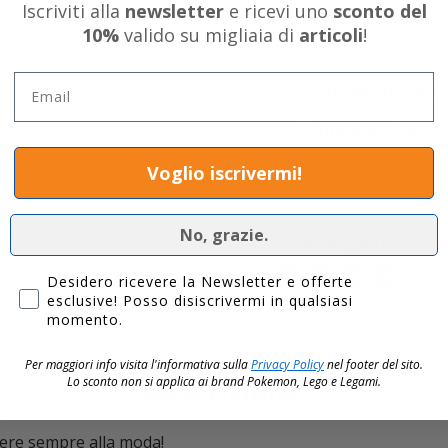
Fare clic per espandere
Iscriviti alla
newsletter
e ricevi uno
sconto del
Spedizione gratui
10%
valido su migliaia di
articoli
!
Email
Informazioni forni
Clementoni Spa
Zona Industriale Fon
Voglio iscrivermi!
Email: assistenza@cl
No, grazie.
Condividi questo:
Privacy
Desidero ricevere la Newsletter e offerte
esclusive! Posso disiscrivermi in qualsiasi
momento.
Per maggiori info visita l'informativa sulla
Privacy Policy
nel footer del sito.
Lo sconto non si applica ai brand
Pokemon, Lego e Legami.
Descrizione:
sere sempre alla moda!