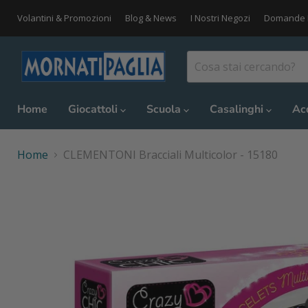
Volantini & Promozioni
Blog & News
I Nostri Negozi
Domande 
Home
Giocattoli
Scuola
Casalinghi
Ac
Home
CLEMENTONI Bracciali Multicolor - 15180