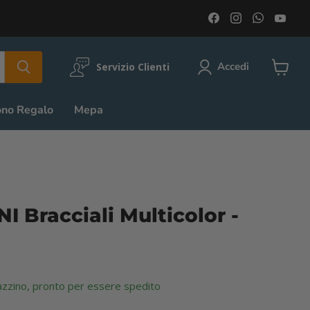
Trovaci
Trovaci
Trovaci
Trov
su
su
su
su
Facebook
Instagram
WhatsA
You
Accedi
Servizio Clienti
Visuali
il
carrell
ono Regalo
Mepa
 Bracciali Multicolor -
azzino, pronto per essere spedito