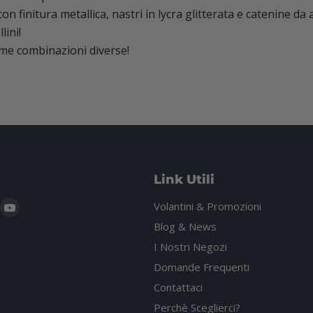
i con finitura metallica, nastri in lycra glitterata e catenine 
lini!
sime combinazioni diverse!
Link Utili
i
rovaci
Trovaci
Volantini & Promozioni
u
su
Blog & News
gram
hatsApp
YouTube
I Nostri Negozi
Domande Frequenti
Contattaci
Perchè Sceglierci?