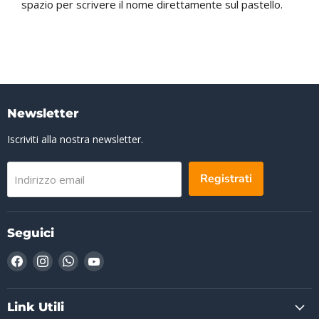
spazio per scrivere il nome direttamente sul pastello.
Newsletter
Iscriviti alla nostra newsletter.
Registrati
Indirizzo email
Seguici
Trovaci
Trovaci
Trovaci
Trovaci
su
su
su
su
Facebook
Instagram
WhatsApp
YouTube
Link Utili