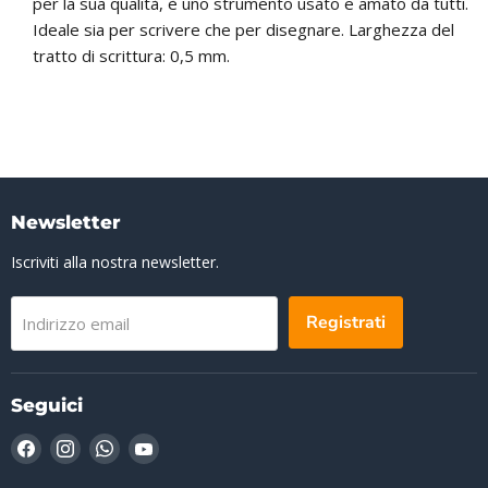
per la sua qualità, è uno strumento usato e amato da tutti.
Ideale sia per scrivere che per disegnare. Larghezza del
tratto di scrittura: 0,5 mm.
Newsletter
Iscriviti alla nostra newsletter.
Registrati
Indirizzo email
Seguici
Trovaci
Trovaci
Trovaci
Trovaci
su
su
su
su