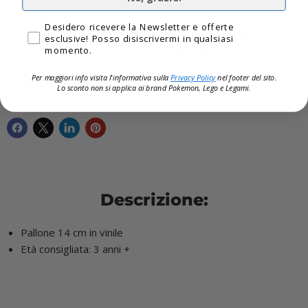
Privacy
Desidero ricevere la Newsletter e offerte
Consegna espressa disponibile 1-4 giorni
esclusive! Posso disiscrivermi in qualsiasi
Spedizione gratuita per tutti gli ordini superiori a
momento.
60,00€
Per maggiori info visita l'informativa sulla
Privacy Policy
nel footer del sito.
Lo sconto non si applica ai brand
Pokemon, Lego e Legami.
Condividi questo:
Descrizione:
Pallone 14 cm in vinile
Età consigliata: 3 anni +