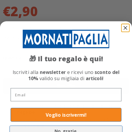
€2,90
Miglior prezzo negli ultimi 30 giorni: €2,90
Prezzo di listino: €2,99
Il tuo regalo è qui!
🎁
Quantità
Iscriviti alla
newsletter
e ricevi uno
sconto del
10%
valido su migliaia di
articoli
!
Esaurito
Email
Questo articolo è disponibile per il ritiro in
negozio
Voglio iscrivermi!
La spedizione in negozio è sempre gratuita!
Scopri il
più vicino a te
No, grazie.