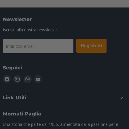
Newsletter
Iscriviti alla nostra newsletter.
Registrati
Indirizzo email
Seguici
Trovaci
Trovaci
Trovaci
Trovaci
su
su
su
su
Facebook
Instagram
WhatsApp
YouTube
Link Utili
Mornati Paglia
Una storia che parte dal 1956, alimentata dalla passione per il