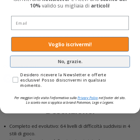
10%
valido su migliaia di
articoli
!
La spedizione in negozio è sempre gratuita!
Scopri il
più vicino a te
Email
Consegna espressa disponibile 1-4 giorni
Spedizione gratuita per tutti gli ordini superiori a
Voglio iscrivermi!
60,00€
No, grazie.
Condividi questo:
Privacy
Desidero ricevere la Newsletter e offerte
esclusive! Posso disiscrivermi in qualsiasi
momento.
Per maggiori info visita l'informativa sulla
Privacy Policy
nel footer del sito.
Lo sconto non si applica ai brand
Pokemon, Lego e Legami.
Descrizione:
Completo ed evolutivo: 64 livelli di difficoltà suddivisi in 4
stili di gioco.