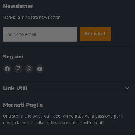
Newsletter
Iscriviti alla nostra newsletter.
Registrati
Indirizzo email
Seguici
Trovaci
Trovaci
Trovaci
Trovaci
su
su
su
su
Facebook
Instagram
WhatsApp
YouTube
Link Utili
Mornati Paglia
Una storia che parte dal 1956, alimentata dalla passione per il
nostro lavoro e dalla soddisfazione dei nostri clienti