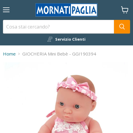
Menu
Visual
il
carrel
Servizio Clienti
Home
GIOCHERIA Mini Bebè - GGI190394