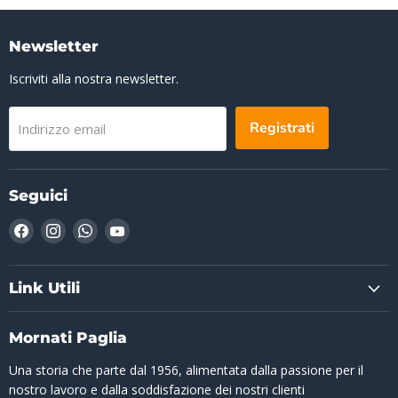
Newsletter
Iscriviti alla nostra newsletter.
Registrati
Indirizzo email
Seguici
Trovaci
Trovaci
Trovaci
Trovaci
su
su
su
su
Facebook
Instagram
WhatsApp
YouTube
Link Utili
Mornati Paglia
Una storia che parte dal 1956, alimentata dalla passione per il
nostro lavoro e dalla soddisfazione dei nostri clienti