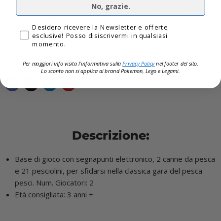
No, grazie.
Consegna espressa disponibile 1-4 giorni
Privacy
Desidero ricevere la Newsletter e offerte
Spedizione gratuita per tutti gli ordini superiori a
esclusive! Posso disiscrivermi in qualsiasi
60,00€
momento.
Per maggiori info visita l'informativa sulla
Privacy Policy
nel footer del sito.
Condividi questo:
Lo sconto non si applica ai brand
Pokemon, Lego e Legami.
Descrizione:
Base di gioco con segnapunti elettronico, 2 canne da pesca
e 21 pesciolini, per sfidarsi nella classica gara del pesca
pesci. Num. Giocatori: 2
Età consigliata: 3 anni +