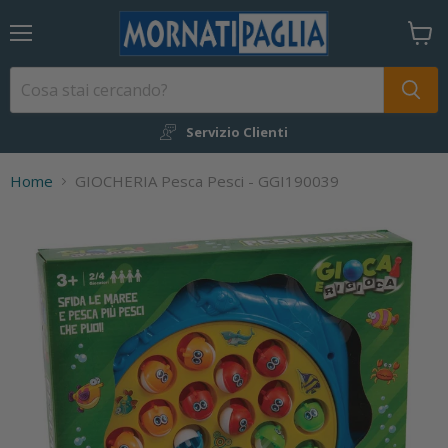
Menu
Visual
il
carrel
Servizio Clienti
Home
GIOCHERIA Pesca Pesci - GGI190039