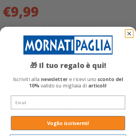
€9,99
Miglior prezzo negli ultimi 30 giorni: €9,99
Quantità
Il tuo regalo è qui!
🎁
Aggiungi al carrello
Iscriviti alla
newsletter
e ricevi uno
sconto del
10%
valido su migliaia di
articoli
!
Email
Questo articolo è disponibile per il ritiro in
negozio
La spedizione in negozio è sempre gratuita!
Scopri il
Voglio iscrivermi!
più vicino a te