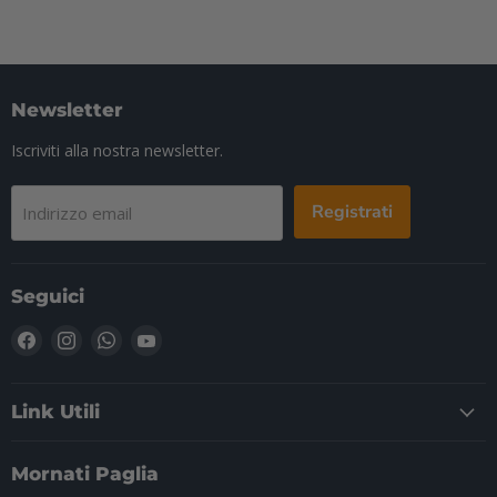
Newsletter
Iscriviti alla nostra newsletter.
Registrati
Indirizzo email
Seguici
Trovaci
Trovaci
Trovaci
Trovaci
su
su
su
su
Facebook
Instagram
WhatsApp
YouTube
Link Utili
Mornati Paglia