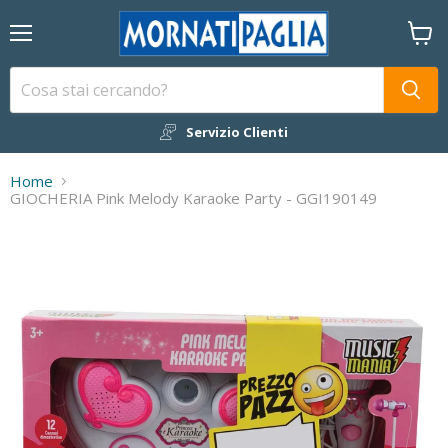
Menu
Visual
il
carrel
Servizio Clienti
Home
GIOCHERIA Pink Melody Karaoke Party - GGI190149