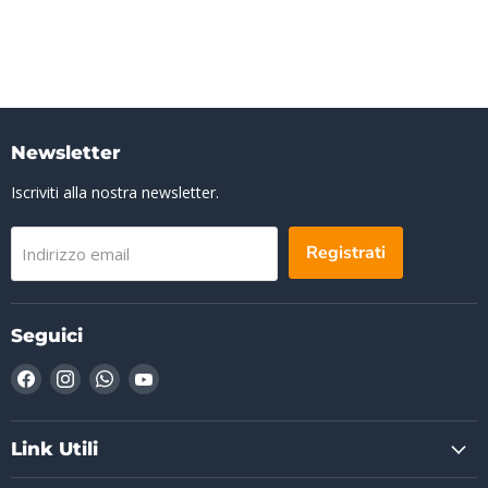
Newsletter
Iscriviti alla nostra newsletter.
Registrati
Indirizzo email
Seguici
Trovaci
Trovaci
Trovaci
Trovaci
su
su
su
su
Facebook
Instagram
WhatsApp
YouTube
Link Utili