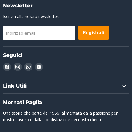
Newsletter
Iscriviti alla nostra newsletter.
Registrati
Indirizzo email
Seguici
Trovaci
Trovaci
Trovaci
Trovaci
su
su
su
su
Facebook
Instagram
WhatsApp
YouTube
Link Utili
Mornati Paglia
Una storia che parte dal 1956, alimentata dalla passione per il
nostro lavoro e dalla soddisfazione dei nostri clienti