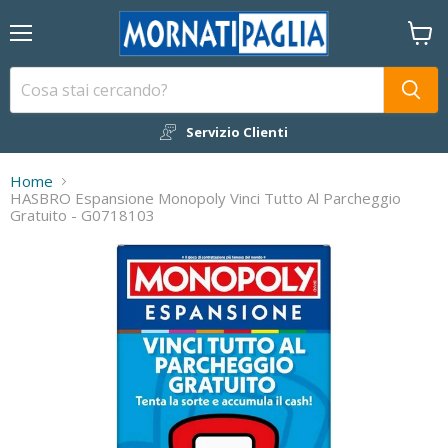
Menu
Visual
il
carrel
Servizio Clienti
Home
HASBRO Espansione Monopoly Vinci Tutto Al Parcheggio
Gratuito - G0718103