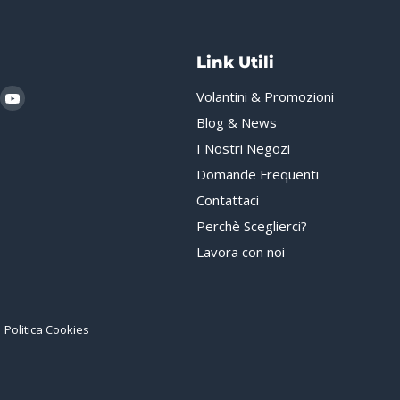
Link Utili
i
rovaci
Trovaci
Volantini & Promozioni
u
su
Blog & News
gram
hatsApp
YouTube
I Nostri Negozi
Domande Frequenti
Contattaci
Perchè Sceglierci?
Lavora con noi
Politica Cookies