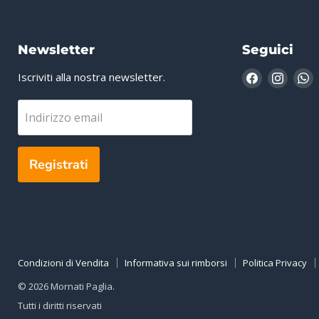
Newsletter
Seguici
Trovaci
Trovac
T
Iscriviti alla nostra newsletter.
su
su
s
Facebook
Insta
W
Indirizzo email
Registrati
Condizioni di Vendita
Informativa sui rimborsi
Politica Privacy
© 2026 Mornati Paglia.
Tutti i diritti riservati