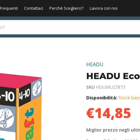
Frequenti
Contattaci
Perchè Sceglierci?
Lavora con noi
HEADU
HEADU Eco 
SKU
HDUMU27873
Disponibilità:
Stock bas
€14,85
Miglior prezzo negli ulti