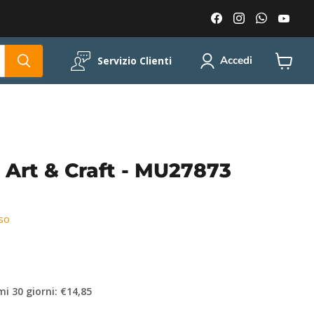
Trovaci
Trovaci
Trovaci
Trov
su
su
su
su
Facebook
Instagram
WhatsA
You
Accedi
Servizio Clienti
Visuali
il
carrell
Art & Craft - MU27873
so
mi 30 giorni: €14,85