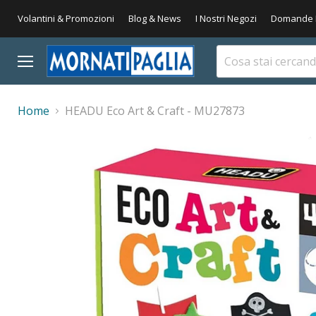
Volantini & Promozioni
Blog & News
I Nostri Negozi
Domande 
Menu
Home
HEADU Eco Art & Craft - MU27873