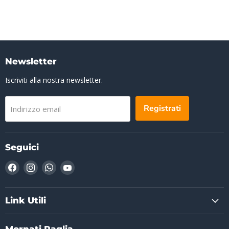
Newsletter
Iscriviti alla nostra newsletter.
Registrati
Indirizzo email
Seguici
Trovaci
Trovaci
Trovaci
Trovaci
su
su
su
su
Facebook
Instagram
WhatsApp
YouTube
Link Utili