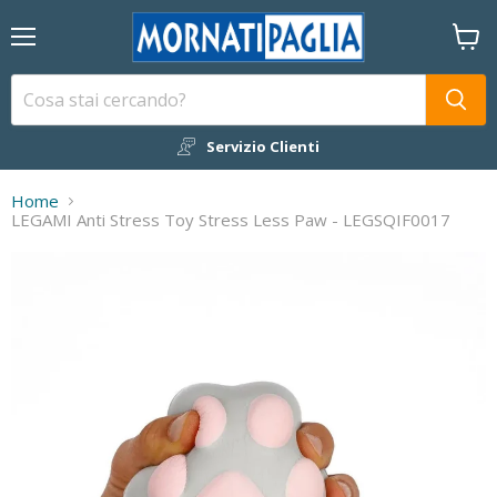
Menu
Visual
il
carrel
Servizio Clienti
Home
LEGAMI Anti Stress Toy Stress Less Paw - LEGSQIF0017