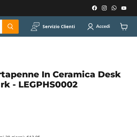
Trovaci
Trovaci
Trovaci
Trov
su
su
su
su
Facebook
Instagram
WhatsA
You
Accedi
Servizio Clienti
Visuali
il
carrell
tapenne In Ceramica Desk
ark - LEGPHS0002