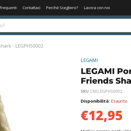
Frequenti
Contattaci
Perchè Sceglierci?
Lavora con noi
Shark - LEGPHS0002
LEGAMI
LEGAMI Por
Friends Sh
SKU
CRELEGPHS0002
Disponibilità:
Esaurito
€12,95