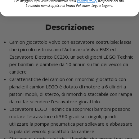
Per maggiori info visita l'informativa sulla
Privacy Policy
nel footer del sito.
Lo sconto non si applica ai brand
Pokemon, Lego e Legami.
Descrizione:
Camion giocattolo Volvo con escavatore costruibile: lascia
che i piccoli costruiscano l'Autocarro Volvo FMX ed
Escavatore Elettrico EC230, un set di giochi LEGO Technic
per bambini e bambine da 10 anni in su fan dei veicoli da
cantiere
Caratteristiche del camion con rimorchio giocattolo con
pianale: il camion LEGO è dotato di motore a 6 cilindri a
pistoni mobili, di sterzo, di rimorchio staccabile con rampa
da cui far scendere l’escavatore giocattolo
Escavatore LEGO Technic da scoprire: i bambini possono
ruotare l’escavatore di 360 gradi sui cingoli, quindi
utilizzare la pompa pneumatica per sollevare e abbassare
la pala del veicolo giocattolo da cantiere
Stazione di ricarica elettrica: i bambini che amano i set con