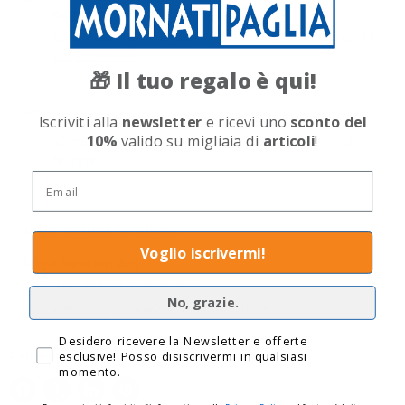
negozio
La spedizione in negozio è sempre gratuita!
Scopri il
più vicino a te
Il tuo regalo è qui!
🎁
Consegna espressa disponibile 1-4 giorni
Iscriviti alla
newsletter
e ricevi uno
sconto del
Spedizione gratuita per tutti gli ordini superiori a
10%
valido su migliaia di
articoli
!
60,00€
Email
Informazioni fornitore
Voglio iscrivermi!
Lego System A/S
Dk-7190 Billund, Danimanca
No, grazie.
Sito web: https://www.lego.com/it-it/service
Privacy
Desidero ricevere la Newsletter e offerte
Condividi questo:
esclusive! Posso disiscrivermi in qualsiasi
momento.