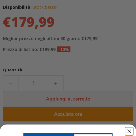
Disponibilità:
Stock basso
€179,99
Miglior prezzo negli ultimi 30 giorni: €179,99
Prezzo di listino: €199,99
-10%
Quantità
Aggiungi al carrello
Acquista ora
Questo articolo è disponibile per il ritiro in