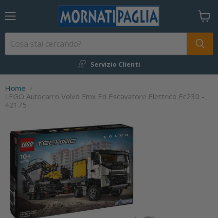
Menu
Visual
il
carrel
Servizio Clienti
Home
LEGO Autocarro Volvo Fmx Ed Escavatore Elettrico Ec230 -
42175