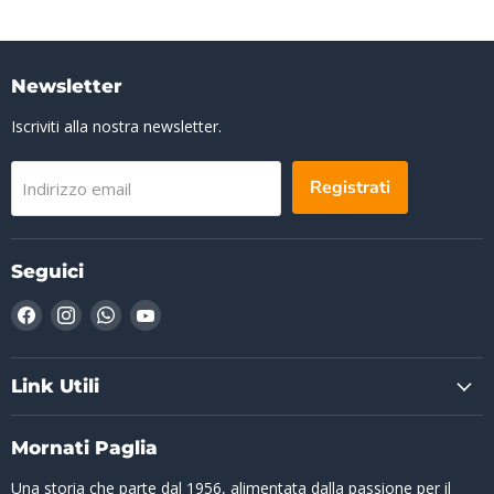
Newsletter
Iscriviti alla nostra newsletter.
Registrati
Indirizzo email
Seguici
Trovaci
Trovaci
Trovaci
Trovaci
su
su
su
su
Facebook
Instagram
WhatsApp
YouTube
Link Utili
Mornati Paglia
Una storia che parte dal 1956, alimentata dalla passione per il