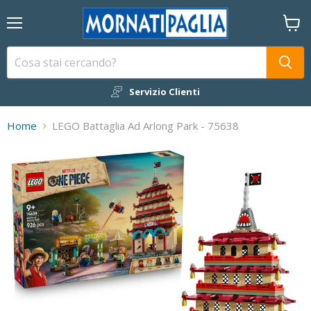
Menu
Visual
il
carrel
Servizio Clienti
Home
LEGO Battaglia Ad Arlong Park - 75638