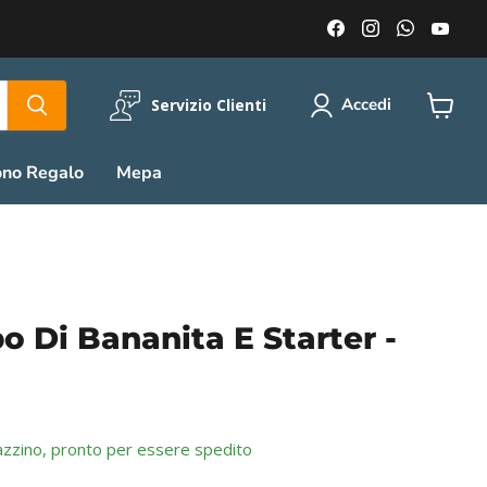
Trovaci
Trovaci
Trovaci
Trov
su
su
su
su
Facebook
Instagram
WhatsA
You
Accedi
Servizio Clienti
Visuali
il
carrell
ono Regalo
Mepa
 Di Bananita E Starter -
azzino, pronto per essere spedito