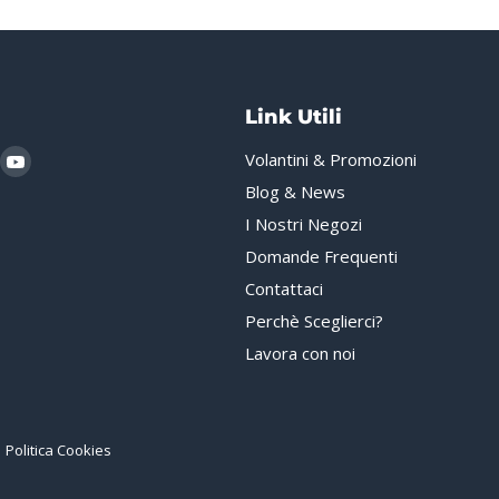
Link Utili
i
rovaci
Trovaci
Volantini & Promozioni
u
su
Blog & News
gram
hatsApp
YouTube
I Nostri Negozi
Domande Frequenti
Contattaci
Perchè Sceglierci?
Lavora con noi
Politica Cookies