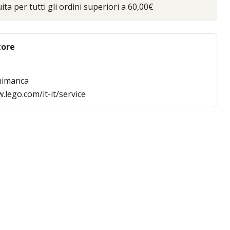
ta per tutti gli ordini superiori a 60,00€
tore
nimanca
.lego.com/it-it/service