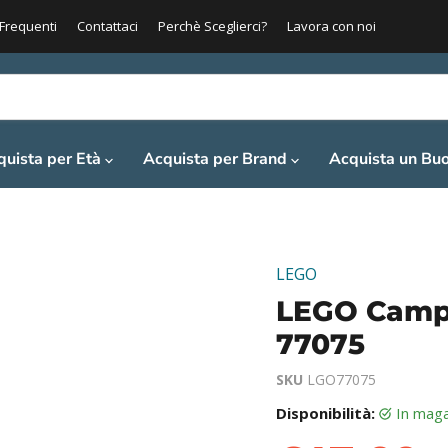
Frequenti
Contattaci
Perchè Sceglierci?
Lavora con noi
quista per Età
Acquista per Brand
Acquista un Bu
LEGO
LEGO Campo
77075
SKU
LGO77075
Disponibilità:
in mag