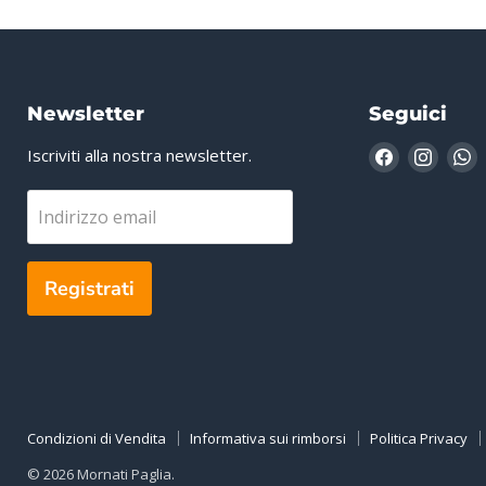
Newsletter
Seguici
Trovaci
Trovac
T
Iscriviti alla nostra newsletter.
su
su
s
Facebook
Insta
W
Indirizzo email
Registrati
Condizioni di Vendita
Informativa sui rimborsi
Politica Privacy
© 2026 Mornati Paglia.