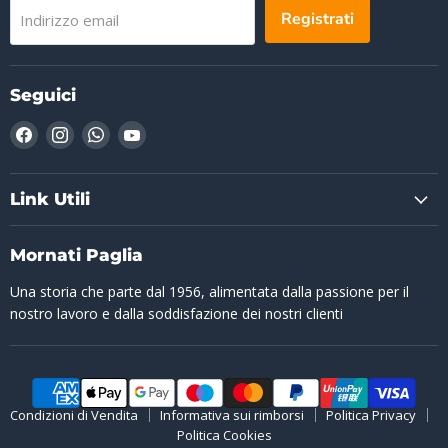
Registrati
Indirizzo email
Seguici
Trovaci
Trovaci
Trovaci
Trovaci
su
su
su
su
Facebook
Instagram
WhatsApp
YouTube
Link Utili
Mornati Paglia
Una storia che parte dal 1956, alimentata dalla passione per il
nostro lavoro e dalla soddisfazione dei nostri clienti
Condizioni di Vendita
Informativa sui rimborsi
Politica Privacy
Politica Cookies