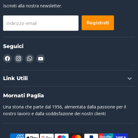
Iscriviti alla nostra newsletter.
Registrati
Indirizzo email
Seguici
Trovaci
Trovaci
Trovaci
Trovaci
su
su
su
su
Facebook
Instagram
WhatsApp
YouTube
Link Utili
Mornati Paglia
Una storia che parte dal 1956, alimentata dalla passione per il
nostro lavoro e dalla soddisfazione dei nostri clienti