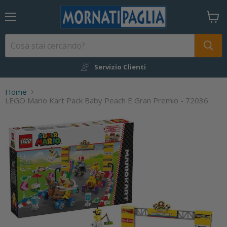
Menu
Visual
il
carrel
Servizio Clienti
Home
LEGO Mario Kart Pack Baby Peach E Gran Premio - 72036