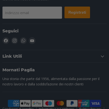
Registrati
Indirizzo email
Seguici
Trovaci
Trovaci
Trovaci
Trovaci
su
su
su
su
Facebook
Instagram
WhatsApp
YouTube
Link Utili
Mornati Paglia
Una storia che parte dal 1956, alimentata dalla passione per il
nostro lavoro e dalla soddisfazione dei nostri clienti
Condizioni di Vendita
Informativa sui rimborsi
Politica Privacy