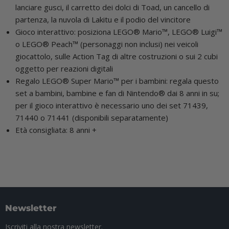
lanciare gusci, il carretto dei dolci di Toad, un cancello di
partenza, la nuvola di Lakitu e il podio del vincitore
Gioco interattivo: posiziona LEGO® Mario™, LEGO® Luigi™
o LEGO® Peach™ (personaggi non inclusi) nei veicoli
giocattolo, sulle Action Tag di altre costruzioni o sui 2 cubi
oggetto per reazioni digitali
Regalo LEGO® Super Mario™ per i bambini: regala questo
set a bambini, bambine e fan di Nintendo® dai 8 anni in su;
per il gioco interattivo è necessario uno dei set 71439,
71440 o 71441 (disponibili separatamente)
Età consigliata: 8 anni +
Newsletter
Iscriviti alla nostra newsletter.