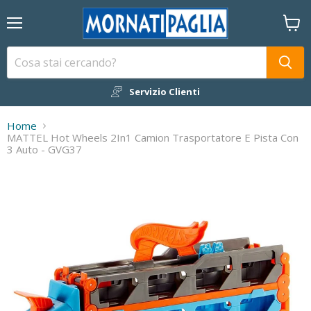
Menu
Visual
il
carrel
Servizio Clienti
Home
MATTEL Hot Wheels 2In1 Camion Trasportatore E Pista Con
3 Auto - GVG37