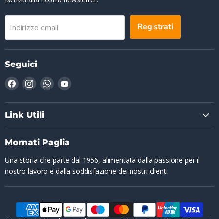
Registrati
Indirizzo email
Seguici
Trovaci
Trovaci
Trovaci
Trovaci
su
su
su
su
Facebook
Instagram
WhatsApp
YouTube
Link Utili
Mornati Paglia
Una storia che parte dal 1956, alimentata dalla passione per il
nostro lavoro e dalla soddisfazione dei nostri clienti