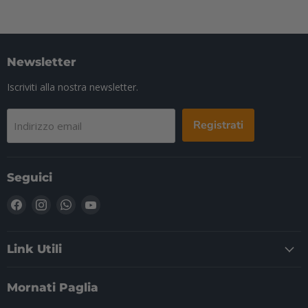
Newsletter
Iscriviti alla nostra newsletter.
Registrati
Indirizzo email
Seguici
Trovaci
Trovaci
Trovaci
Trovaci
su
su
su
su
Facebook
Instagram
WhatsApp
YouTube
Link Utili
Mornati Paglia