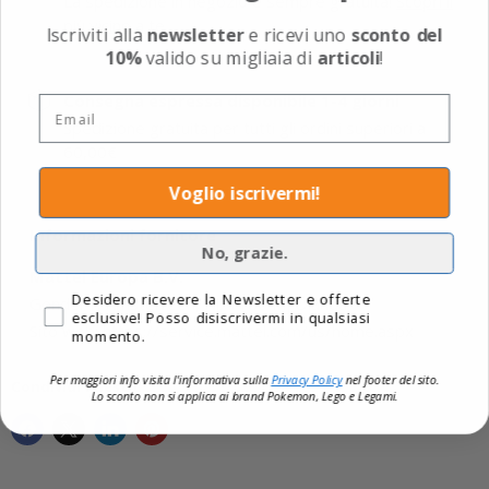
La spedizione in negozio è sempre gratuita!
Scopri il
più vicino a te
Iscriviti alla
newsletter
e ricevi uno
sconto del
10%
valido su migliaia di
articoli
!
Consegna espressa disponibile 1-4 giorni
Email
Spedizione gratuita per tutti gli ordini superiori a
60,00€
Voglio iscrivermi!
Informazioni fornitore
No, grazie.
Mattel Europa B.V.
Privacy
Desidero ricevere la Newsletter e offerte
Gondel 1, Amstelveen, Nl, 1186 Mj Olanda
esclusive! Posso disiscrivermi in qualsiasi
Sito web: https://service.mattel.com/us/home.aspx
momento.
Per maggiori info visita l'informativa sulla
Privacy Policy
nel footer del sito.
Condividi questo:
Lo sconto non si applica ai brand
Pokemon, Lego e Legami.