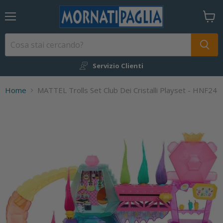
Menu
Visual
il
carrel
Servizio Clienti
Home
MATTEL Trolls Set Club Dei Cristalli Playset - HNF24