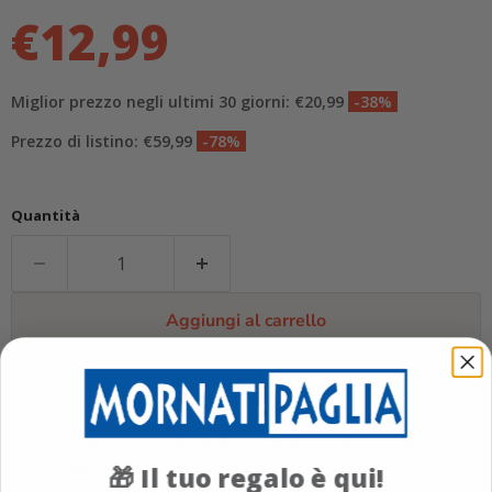
€12,99
Miglior prezzo negli ultimi 30 giorni: €20,99
-38%
Prezzo di listino: €59,99
-78%
Quantità
Aggiungi al carrello
Questo articolo è disponibile per il ritiro in
negozio
Il tuo regalo è qui!
🎁