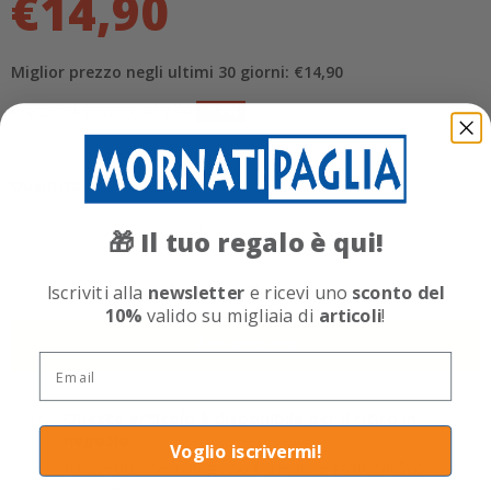
€14,90
Miglior prezzo negli ultimi 30 giorni: €14,90
Prezzo di listino: €17,99
-17%
Quantità
Il tuo regalo è qui!
🎁
Aggiungi al carrello
Iscriviti alla
newsletter
e ricevi uno
sconto del
10%
valido su migliaia di
articoli
!
Acquista ora
Email
Questo articolo è disponibile per il ritiro in
negozio
Voglio iscrivermi!
La spedizione in negozio è sempre gratuita!
Scopri il