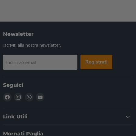
Newsletter
Iscriviti alla nostra newsletter.
Registrati
Indirizzo email
Seguici
Trovaci
Trovaci
Trovaci
Trovaci
su
su
su
su
Facebook
Instagram
WhatsApp
YouTube
Link Utili
Mornati Paglia