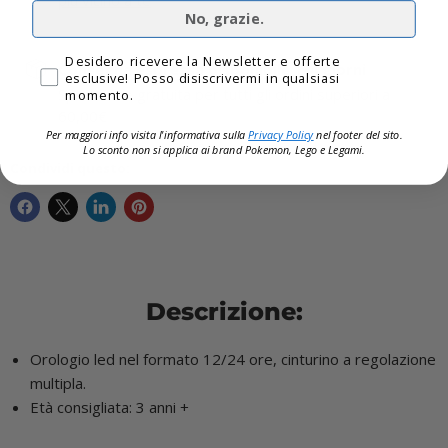
più vicino a te
No, grazie.
Privacy
Desidero ricevere la Newsletter e offerte
Consegna espressa disponibile 1-4 giorni
esclusive! Posso disiscrivermi in qualsiasi
Spedizione gratuita per tutti gli ordini superiori a
momento.
60,00€
Per maggiori info visita l'informativa sulla
Privacy Policy
nel footer del sito.
Lo sconto non si applica ai brand
Pokemon, Lego e Legami.
Condividi questo:
Descrizione:
Orologio led nel formato 12/24 ore, cinturino a regolazione
multipla.
Età consigliata: 3 anni +