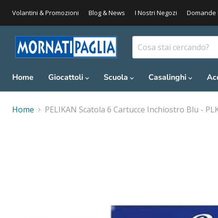
Volantini & Promozioni
Blog & News
I Nostri Negozi
Domande 
Home
Giocattoli
Scuola
Casalinghi
Ac
Home
PELIKAN Scatola 6 Cartucce Inchiostro Blu - P