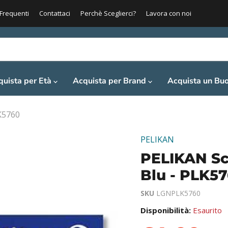
Frequenti
Contattaci
Perchè Sceglierci?
Lavora con noi
quista per Età
Acquista per Brand
Acquista un Bu
LK5760
PELIKAN
PELIKAN Sca
Blu - PLK5
SKU
LGNPLK5760
Disponibilità:
Esaurito