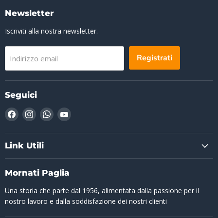
Newsletter
Iscriviti alla nostra newsletter.
Registrati
Indirizzo email
Seguici
Trovaci
Trovaci
Trovaci
Trovaci
su
su
su
su
Facebook
Instagram
WhatsApp
YouTube
Link Utili
Mornati Paglia
Una storia che parte dal 1956, alimentata dalla passione per il
nostro lavoro e dalla soddisfazione dei nostri clienti