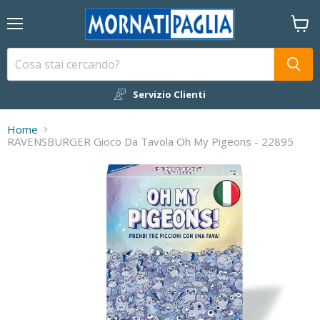
Menu
Visual
il
carrel
Servizio Clienti
Home
RAVENSBURGER Gioco Da Tavola Oh My Pigeons - 22895