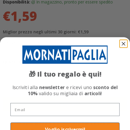
Disponibilità:
in magazzino, pronto per essere spedito
€1,59
Miglior prezzo negli ultimi 30 giorni: €1,59
Prezzo di listino: €1,79
-11%
Quantità
Il tuo regalo è qui!
🎁
Iscriviti alla
newsletter
e ricevi uno
sconto del
Aggiungi al carrello
10%
valido su migliaia di
articoli
!
Acquista ora
Email
Questo articolo è disponibile per il ritiro in
negozio
Voglio iscrivermi!