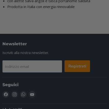
con alette salva angoli e tasca portanome saldata
Prodotta in Italia con energia rinnovabile
Newsletter
Iscriviti alla nostra newsletter.
Registrati
Indirizzo email
Seguici
Trovaci
Trovaci
Trovaci
Trovaci
su
su
su
su
Facebook
Instagram
WhatsApp
YouTube