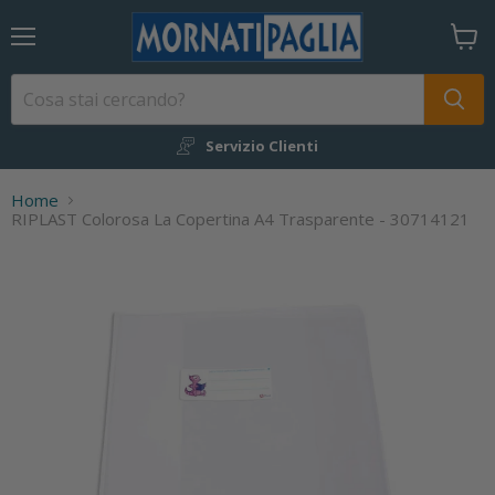
Menu
Visual
il
carrel
Servizio Clienti
Home
RIPLAST Colorosa La Copertina A4 Trasparente - 30714121