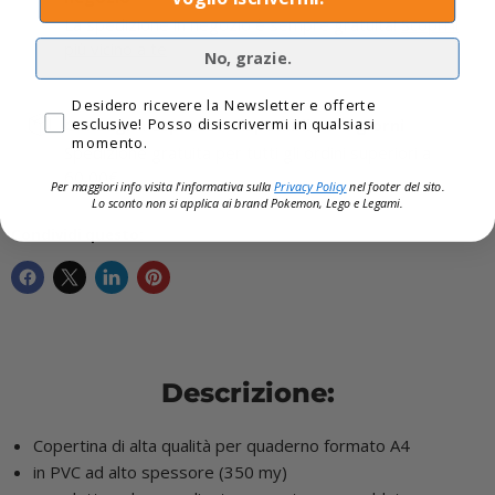
La spedizione in negozio è sempre gratuita!
Scopri il
più vicino a te
No, grazie.
Privacy
Desidero ricevere la Newsletter e offerte
Consegna espressa disponibile 1-4 giorni
esclusive! Posso disiscrivermi in qualsiasi
momento.
Spedizione gratuita per tutti gli ordini superiori a
60,00€
Per maggiori info visita l'informativa sulla
Privacy Policy
nel footer del sito.
Lo sconto non si applica ai brand
Pokemon, Lego e Legami.
Condividi questo:
Descrizione:
Copertina di alta qualità per quaderno formato A4
in PVC ad alto spessore (350 my)