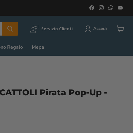
Trovaci
Trovaci
Trovaci
Trov
su
su
su
su
Facebook
Instagram
WhatsA
You
Accedi
Servizio Clienti
Visuali
il
carrell
ono Regalo
Mepa
ATTOLI Pirata Pop-Up -