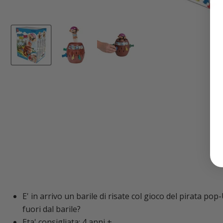
E' in arrivo un barile di risate col gioco del pirata pop
fuori dal barile?
Eta' consigliata: 4 anni +