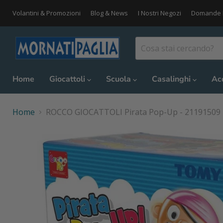
Volantini & Promozioni
Blog & News
I Nostri Negozi
Domande 
Home
Giocattoli
Scuola
Casalinghi
Ac
Home
ROCCO GIOCATTOLI Pirata Pop-Up - 21191509