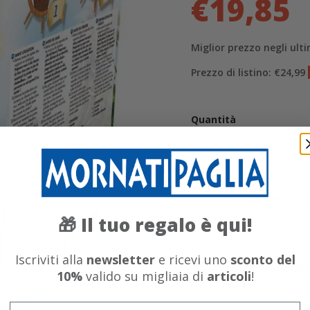
€19,85
Miglior prezzo negli ulti
Prezzo di listino: €24,99
Quantità
Questo articolo 
La spedizione in
Il tuo regalo è qui!
🎁
Iscriviti alla
newsletter
e ricevi uno
sconto del
Consegna espres
10%
valido su migliaia di
articoli
!
Spedizione gratui
Email