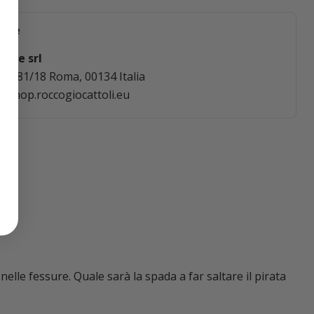
tore
nque srl
o, 181/18 Roma, 00134 Italia
ti@shop.roccogiocattoli.eu
 nelle fessure. Quale sarà la spada a far saltare il pirata