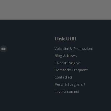
Link Utili
i
rovaci
Trovaci
Volantini & Promozioni
u
su
Blog & News
gram
hatsApp
YouTube
I Nostri Negozi
Domande Frequenti
Contattaci
Perchè Sceglierci?
Lavora con noi