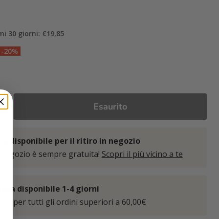
mi 30 giorni: €19,85
-20%
Esaurito
è disponibile per il ritiro in negozio
 negozio è sempre gratuita!
Scopri il più vicino a te
sa disponibile 1-4 giorni
ta per tutti gli ordini superiori a 60,00€