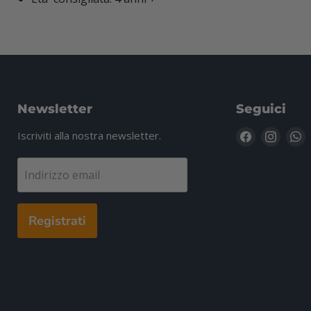
Newsletter
Seguici
Trovaci
Trovac
T
Iscriviti alla nostra newsletter.
su
su
s
Facebook
Insta
W
Indirizzo email
Registrati