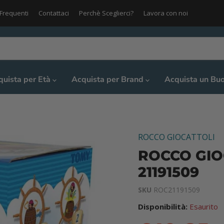
Frequenti
Contattaci
Perchè Sceglierci?
Lavora con noi
quista per Età
Acquista per Brand
Acquista un Bu
ROCCO GIOCATTOLI
ROCCO GIOC
21191509
SKU
ROC21191509
Disponibilità:
Esaurito