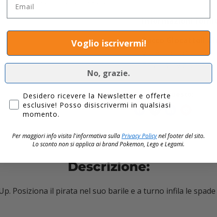
Fare clic per espandere
Informazioni forni
Rocco Giocattoli Ci
Voglio iscrivermi!
Via Antonio Carrucci
Email: servizio.clien
No, grazie.
Condividi questo:
Privacy
Desidero ricevere la Newsletter e offerte
esclusive! Posso disiscrivermi in qualsiasi
momento.
Per maggiori info visita l'informativa sulla
Privacy Policy
nel footer del sito.
Lo sconto non si applica ai brand
Pokemon, Lego e Legami.
Descrizione:
-Up. Posiziona il pirata nel suo barile e a turno infila le spade