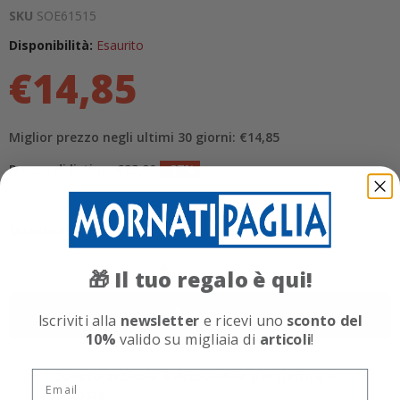
SKU
SOE61515
Disponibilità:
Esaurito
€14,85
Miglior prezzo negli ultimi 30 giorni: €14,85
Prezzo di listino: €23,90
-37%
Quantità
Il tuo regalo è qui!
🎁
Esaurito
Iscriviti alla
newsletter
e ricevi uno
sconto del
10%
valido su migliaia di
articoli
!
Questo articolo è disponibile per il ritiro in
Email
negozio