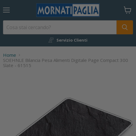
Menu
Visual
il
carrel
Servizio Clienti
Home
SOEHNLE Bilancia Pesa Alimenti Digitale Page Compact 300
Slate - 61515