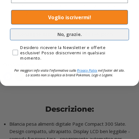
La spedizione in negozio è sempre gratuita!
Scopri il
più vicino a te
Voglio iscrivermi!
Consegna espressa disponibile 1-4 giorni
No, grazie.
Spedizione gratuita per tutti gli ordini superiori a
Privacy
Desidero ricevere la Newsletter e offerte
60,00€
esclusive! Posso disiscrivermi in qualsiasi
momento.
Condividi questo:
Per maggiori info visita l'informativa sulla
Privacy Policy
nel footer del sito.
Lo sconto non si applica ai brand
Pokemon, Lego e Legami.
Descrizione:
Bilancia pesa alimenti digitale Page Compact 300 Slate.
Design compatto, ultrapiatto. Display LCD ben leggibile -
comoda funzione tara - spegnimento automatico per