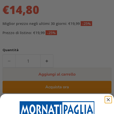
€14,80
Miglior prezzo negli ultimi 30 giorni: €19,99
-25%
Prezzo di listino: €19,99
-25%
Quantità
Aggiungi al carrello
Acquista ora
Questo articolo è disponibile per il ritiro in
negozio