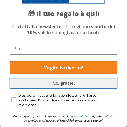
La spedizione in negozio è sempre gratuita!
Scopri il
più vicino a te
Il tuo regalo è qui!
🎁
Iscriviti alla
newsletter
e ricevi uno
sconto del
Consegna espressa disponibile 1-4 giorni
10%
valido su migliaia di
articoli
!
Spedizione gratuita per tutti gli ordini superiori a
60,00€
Email
Informazioni fornitore
Voglio iscrivermi!
Spin Master International B.V.
Kingsfordweg 151, 1043 Gr, Amsterdam, Olanda
No, grazie.
Sito web: https://www.spinmaster.com/
Privacy
Desidero ricevere la Newsletter e offerte
esclusive! Posso disiscrivermi in qualsiasi
Condividi questo:
momento.
Per maggiori info visita l'informativa sulla
Privacy Policy
nel footer del sito.
Lo sconto non si applica ai brand
Pokemon, Lego e Legami.