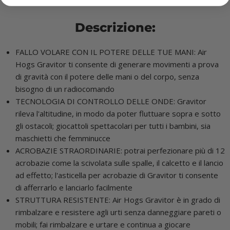
Descrizione:
FALLO VOLARE CON IL POTERE DELLE TUE MANI: Air
Hogs Gravitor ti consente di generare movimenti a prova
di gravità con il potere delle mani o del corpo, senza
bisogno di un radiocomando
TECNOLOGIA DI CONTROLLO DELLE ONDE: Gravitor
rileva l'altitudine, in modo da poter fluttuare sopra e sotto
gli ostacoli; giocattoli spettacolari per tutti i bambini, sia
maschietti che femminucce
ACROBAZIE STRAORDINARIE: potrai perfezionare più di 12
acrobazie come la scivolata sulle spalle, il calcetto e il lancio
ad effetto; l'asticella per acrobazie di Gravitor ti consente
di afferrarlo e lanciarlo facilmente
STRUTTURA RESISTENTE: Air Hogs Gravitor è in grado di
rimbalzare e resistere agli urti senza danneggiare pareti o
mobili; fai rimbalzare e urtare e continua a giocare