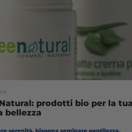
019
Natural: prodotti bio per la tu
a bellezza
are serenità, bisogna seminare gentilezza.