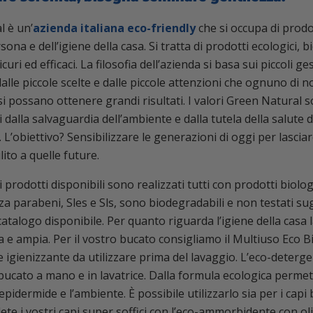
l è un’
azienda italiana eco-friendly
che si occupa di prodo
sona e dell’igiene della casa. Si tratta di prodotti ecologici, b
curi ed efficaci. La filosofia dell’azienda si basa sui piccoli ge
dalle piccole scelte e dalle piccole attenzioni che ognuno di 
si possano ottenere grandi risultati. I valori Green Natural 
dalla salvaguardia dell’ambiente e dalla tutela della salute d
L’obiettivo? Sensibilizzare le generazioni di oggi per lasci
ito a quelle future.
rodotti disponibili sono realizzati tutti con prodotti biologi
za parabeni, Sles e Sls, sono biodegradabili e non testati sug
atalogo disponibile. Per quanto riguarda l’igiene della casa l
a e ampia. Per il vostro bucato consigliamo il Multiuso Eco B
 igienizzante da utilizzare prima del lavaggio. L’eco-deterge
l bucato a mano e in lavatrice. Dalla formula ecologica permet
epidermide e l’ambiente. È possibile utilizzarlo sia per i capi
dete i vostri capi super soffici con l’eco-ammorbidente con ol