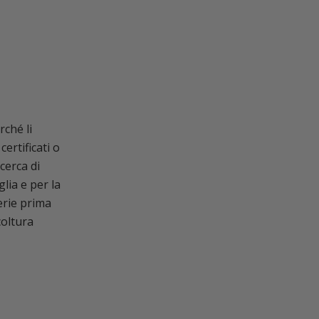
rché li
ertificati o
cerca di
lia e per la
terie prima
coltura