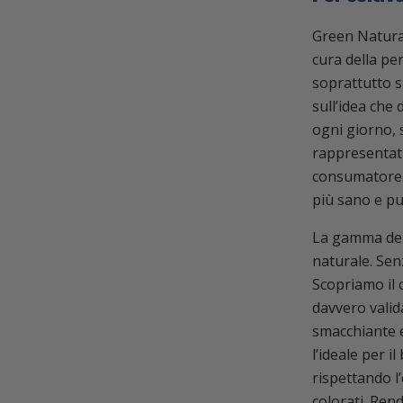
Green Natura
cura della per
soprattutto si
sull’idea che 
ogni giorno, 
rappresentati 
consumatore. 
più sano e pul
La gamma dei p
naturale. Sen
Scopriamo il c
davvero valid
smacchiante e
l’ideale per i
rispettando l’
colorati. Ren