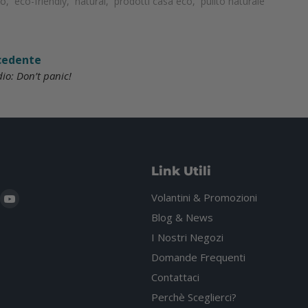
io
,
eco-friendly
,
natural
,
prodotti casa eco
,
pulito naturale
ecedente
o: Don’t panic!
Link Utili
i
rovaci
Trovaci
Volantini & Promozioni
u
su
Blog & News
gram
hatsApp
YouTube
I Nostri Negozi
Domande Frequenti
Contattaci
Perchè Sceglierci?