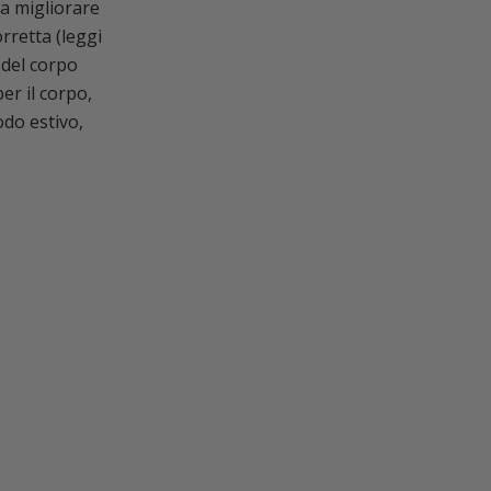
 a migliorare
orretta (leggi
 del corpo
r il corpo,
odo estivo,