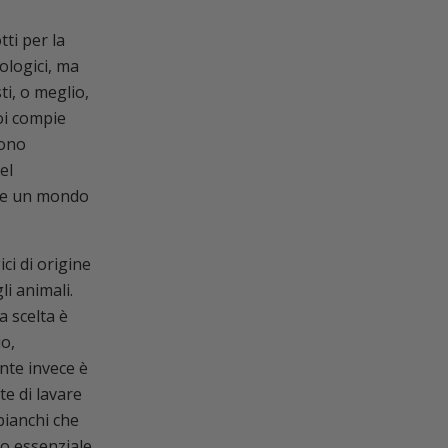
tti per la
iologici, ma
sti, o meglio,
noi compie
sono
el
are un mondo
ci di origine
li animali.
a scelta è
io,
nte invece è
te di lavare
 bianchi che
io essenziale