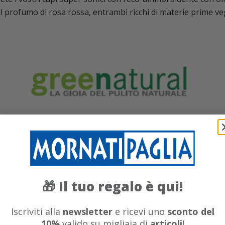
al profumo di rosa rossa, entrambi ricchi di materie prime ve
Il tuo regalo è qui!
🎁
Iscriviti alla
newsletter
e ricevi uno
sconto del
10%
valido su migliaia di
articoli
!