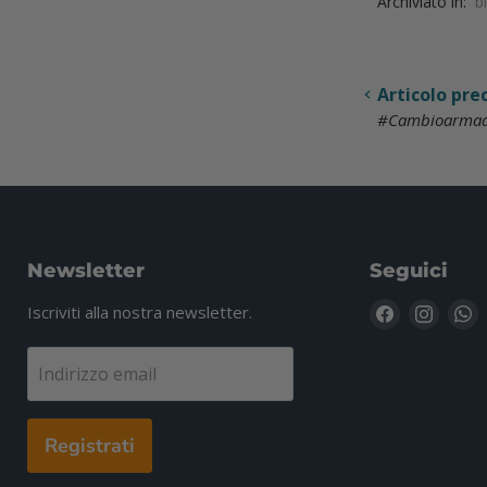
Archiviato in:
b
Articolo pr
#Cambioarmadi
Newsletter
Seguici
Trovaci
Trovac
T
Iscriviti alla nostra newsletter.
su
su
s
Facebook
Insta
W
Indirizzo email
Registrati