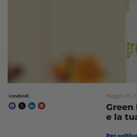
maggio 31, 2
Condividi:
Green 
e la tu
Per coltiv