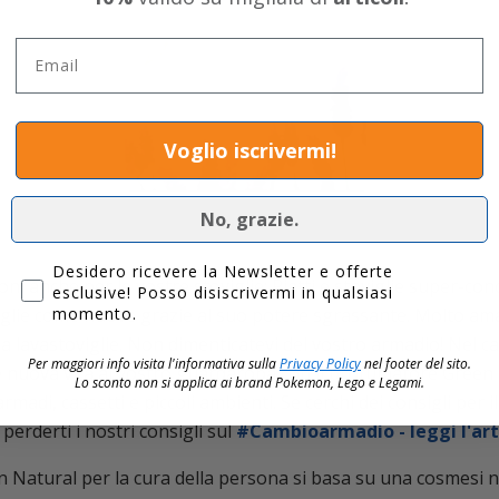
Email
Voglio iscrivermi!
No, grazie.
Privacy
Desidero ricevere la Newsletter e offerte
oni anche per le vostre stoviglie: Piatti e stoviglie super-co
esclusive! Posso disiscrivermi in qualsiasi
momento.
iglie come nuove grazie al suo potere sgrassante. Molto ama
 la lavastoviglie. Non dimenticatevi del vostro armadio! Nel 
Per maggiori info visita l'informativa sulla
Privacy Policy
nel footer del sito.
 nuova vita al vostro guardaroba con il profumatore Green 
Lo sconto non si applica ai brand
Pokemon, Lego e Legami.
rmadi, cassetti e piccoli ambienti. Se cerchi dei consigli per 
perderti i nostri consigli sul
#Cambioarmadio - leggi l'art
n Natural per la cura della persona si basa su una cosmesi n