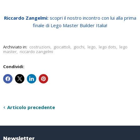
Riccardo Zangelmi:
scopri il nostro incontro con lui alla prima
finale di Lego Master Builder Italia!
Archiviato in:
costruzioni
,
giocattoli
,
giochi
,
lego
,
lego dots
,
lego
master
,
riccardo zangelmi
Condividi:
Articolo precedente
Newsletter