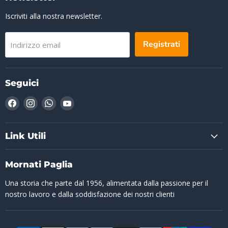
Iscriviti alla nostra newsletter.
Registrati
Indirizzo email
Seguici
Trovaci
Trovaci
Trovaci
Trovaci
su
su
su
su
Facebook
Instagram
WhatsApp
YouTube
Link Utili
Mornati Paglia
Una storia che parte dal 1956, alimentata dalla passione per il
nostro lavoro e dalla soddisfazione dei nostri clienti